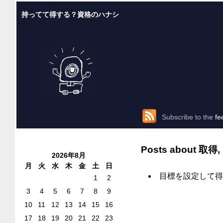
持ってて得する？資格のハナシ
Subscribe to the
fe
Posts about
取得
,
2026年8月
月
火
水
木
金
土
日
目標を設定して得
1
2
3
4
5
6
7
8
9
10
11
12
13
14
15
16
17
18
19
20
21
22
23