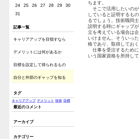
ちます。
24
25
26
27
28
29
30
そこで活用したいのが
31
していると証明するもの
るでしょう。技術職同士
説明する時にギャップが
記事一覧
立を考えている場合は企
いけません。そういった
キャリアアップを目指すなら
格であり、取得しておく
仕事を受注するために
デメリットには何があるか
いう国家資格を所持して
目標を設定して得られるもの
自分と外部のギャップを知る
タグ
キャリアアップ
デメリット
技術
目標
最近のコメント
アーカイブ
カテゴリー