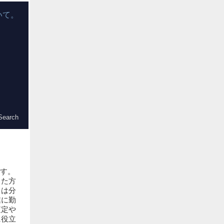
いて。
です。
った方
らは分
業に勤
査定や
に役立