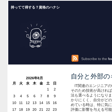
持ってて得する？資格のハナシ
Subscribe to the
fe
自分と外部の
2026年8月
月
火
水
木
金
土
日
IT関連のエンジニアの
1
2
そのため技術が高ければ
法も選べるようになりま
3
4
5
6
7
8
9
かりにくく、自分がどの
10
11
12
13
14
15
16
めている時は、特に気に
評価に影響を与える可能
17
18
19
20
21
22
23