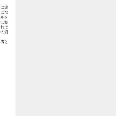
準に達
利にな
ベルを
特に独
ければ
者の資
術者と